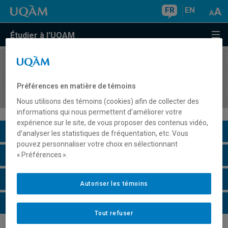
FR
EN
Étudier à l'UQAM
COURS
//
DDL8450
Intégration de l'enseignement du français dans
Préférences en matière de témoins
des situations d'apprentissage complexes
Nous utilisons des témoins (cookies) afin de collecter des
informations qui nous permettent d’améliorer votre
expérience sur le site, de vous proposer des contenus vidéo,
Description du cours
d’analyser les statistiques de fréquentation, etc. Vous
pouvez personnaliser votre choix en sélectionnant
Horaire - Été 2026
« Préférences ».
Horaire - Automne 2026
Autoriser les témoins
Horaire - Hiver 2027
Tout refuser