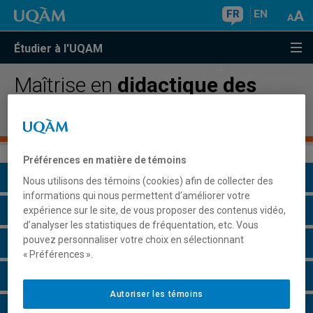
FR
EN
Étudier à l'UQAM
Maîtrise en
didactique des
langues
Préférences en matière de témoins
Présentation du programme
Nous utilisons des témoins (cookies) afin de collecter des
informations qui nous permettent d’améliorer votre
Conditions d'admission
expérience sur le site, de vous proposer des contenus vidéo,
d’analyser les statistiques de fréquentation, etc. Vous
pouvez personnaliser votre choix en sélectionnant
Cours à suivre et horaires
« Préférences ».
Particularités
Autoriser les témoins
Perspectives professionnelles