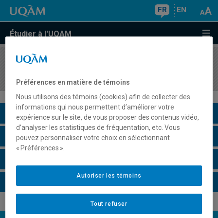
FR
EN
Étudier à l'UQAM
COURS
//
DSR6307
Séminaire sur l'Union européenne
Préférences en matière de témoins
Nous utilisons des témoins (cookies) afin de collecter des
informations qui nous permettent d’améliorer votre
Description du cours
expérience sur le site, de vous proposer des contenus vidéo,
d’analyser les statistiques de fréquentation, etc. Vous
Horaire - Été 2026
pouvez personnaliser votre choix en sélectionnant
« Préférences ».
Horaire - Automne 2026
Autoriser les témoins
Horaire - Hiver 2027
Tout refuser