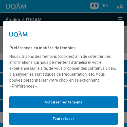
FR
EN
Étudier à l'UQAM
COURS
//
ECO3550
Relations économiques internationales
Préférences en matière de témoins
Nous utilisons des témoins (cookies) afin de collecter des
informations qui nous permettent d’améliorer votre
Description du cours
expérience sur le site, de vous proposer des contenus vidéo,
d’analyser les statistiques de fréquentation, etc. Vous
Horaire - Été 2026
pouvez personnaliser votre choix en sélectionnant
« Préférences ».
Horaire - Automne 2026
Autoriser les témoins
Horaire - Hiver 2027
Tout refuser