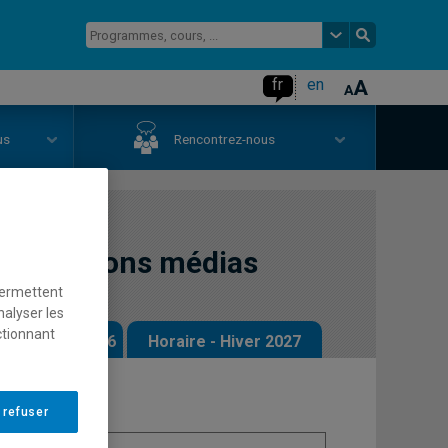
fr
en
us
Rencontrez-nous
productions médias
permettent
nalyser les
ctionnant
 - Automne 2026
Horaire - Hiver 2027
 refuser