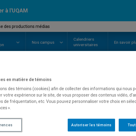
er à l'UQAM
e des productions médias
Calendriers
Nos
campus
En savoir pl
ion
universitaires
OURS
//
EDM1501
-
Analyse des 
es en matière de témoins
sons des témoins (cookies) afin de collecter des informations qui nous 
r votre expérience sur le site, de vous proposer des contenus vidéo, d’a
es de fréquentation, etc. Vous pouvez personnaliser votre choix en séle
Description
Horaire - Été 2026
Horaire
ces ».
érences
Autoriser les témoins
Tout