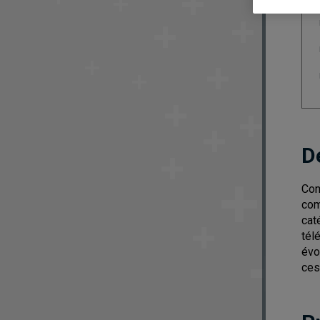
D
Con
com
cat
tél
évo
ces