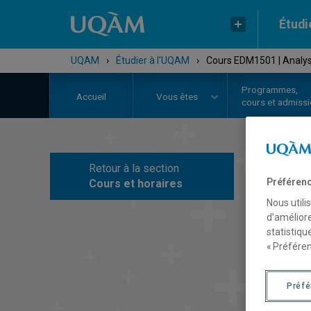
Étudi
UQAM
›
Étudier à l'UQAM
›
Cours EDM1501 | Analys
Programmes,
Accueil
Vous êtes
cours et admiss
Retour à la section
C
Préférenc
Cours et horaires
Nous utili
d’améliore
statistiqu
« Préféren
Préf