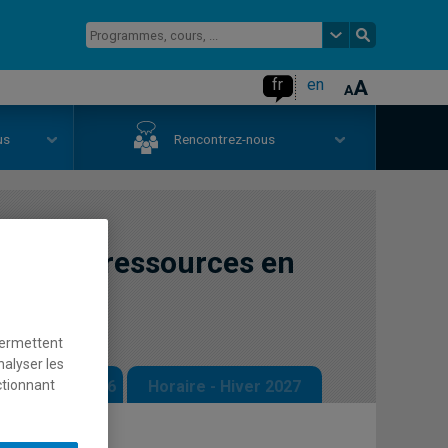
fr
en
us
Rencontrez-nous
ogie et ressources en
permettent
nalyser les
ctionnant
 - Automne 2026
Horaire - Hiver 2027