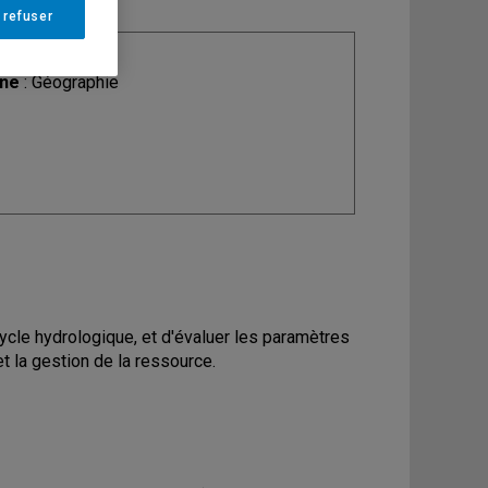
 refuser
ine
: Géographie
ycle hydrologique, et d'évaluer les paramètres
 la gestion de la ressource.