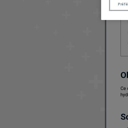
Préf
O
Ce 
hyd
S