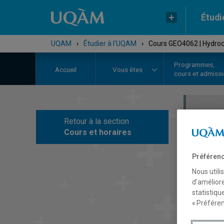
Étudi
UQAM
›
Étudier à l'UQAM
›
Cours GEO4062 | Hydroc
Programmes,
Accueil
Vous êtes
cours et admiss
Retour à la section
C
Cours et horaires
Préférenc
Nous utili
d’améliore
statistiqu
« Préféren