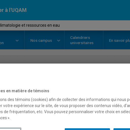
er à l'UQAM
limatologie et ressources en eau
Calendriers
Nos
campus
En savoir pl
ion
universitaires
OURS
//
GEO4062
-
Hydroclimatol
eau
es en matière de témoins
sons des témoins (cookies) afin de collecter des informations qui nous 
r votre expérience sur le site, de vous proposer des contenus vidéo, d’a
es de fréquentation, etc. Vous pouvez personnaliser votre choix en séle
Description
Horaire - Été 2026
Horaire
ces ».