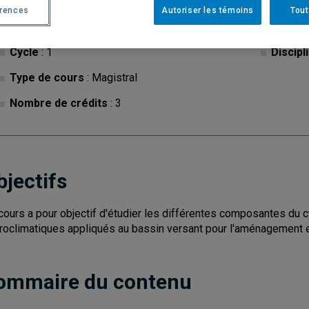
érences
Autoriser les témoins
Tout
Cycle
: 1
Discipl
Type de cours
: Magistral
Nombre de crédits
: 3
bjectifs
cours a pour objectif d'étudier les différentes composantes du c
roclimatiques appliqués au bassin versant pour l'aménagement et
ommaire du contenu