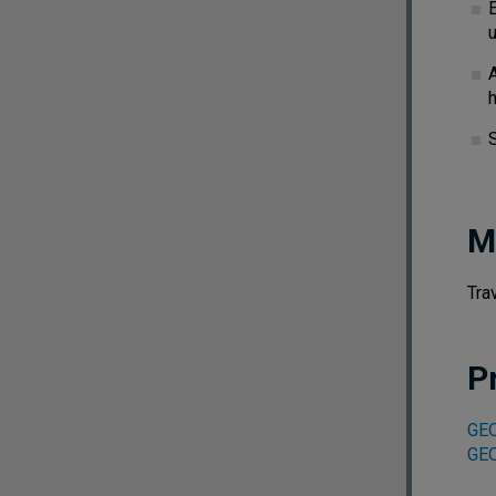
É
M
Tra
P
GEO
GEO