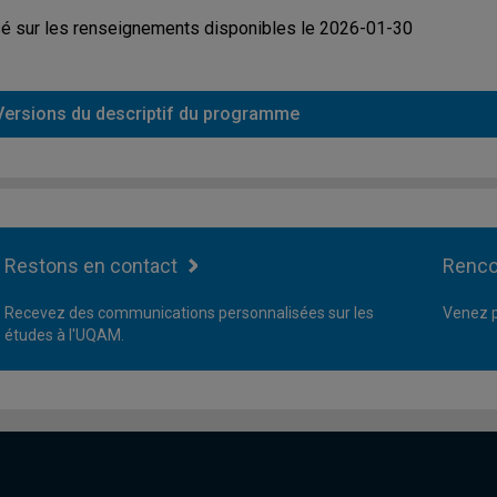
é sur les renseignements disponibles le 2026-01-30
Versions du descriptif du programme
Restons en contact
Renco
Recevez des communications personnalisées sur les
Venez p
études à l'UQAM.