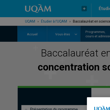
Étudi
UQAM
›
Étudier à l'UQAM
›
Baccalauréat en science
Programmes,
Accueil
Vous êtes
cours et admiss
Baccalauréat e
concentration s
Présentation du programme