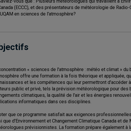
Saviez-vous que : Plusieurs météorologues qui travaillent à En
Canada (ECCC), et des présentateurs de météorologie de Radio
l'UQAM en sciences de l'atmosphère?
bjectifs
concentration « sciences de l'atmosphère : météo et climat » du 
tmosphère offre une formation à la fois théorique et appliquée, qu
naissances et les compétences qui leur permettront d'accéder
teurs public et privé, tels la prévision météorologique pour des
ngements climatiques, la qualité de l'air et les énergies renouvela
lications informatiques dans ces disciplines.
oter que ce programme satisfait aux exigences professionnelles
si que d'Environnement et Changement Climatique Canada et de
éorologues prévisionnistes. La formation prépare également à l