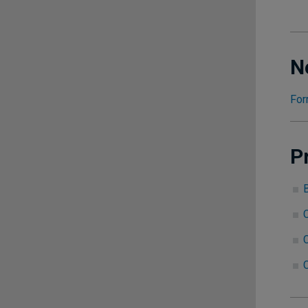
N
For
P