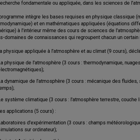
recherche fondamentale ou appliquée, dans les sciences de l'a
programme intègre les bases requises en physique classique (
rmodynamique) et en mathématiques appliquées (équations différe
érique) à l'intérieur même des cours de sciences de l'atmosphè
s-domaines de connaissances qui regroupent chacun un certain 
La physique appliquée à l'atmosphère et au climat (9 cours), décl
La physique de l'atmosphère (3 cours : thermodynamique, nuages
électromagnétiques);
La dynamique de l'atmosphère (3 cours : mécanique des fluides,
temps);
e système climatique (3 cours : l'atmosphère terrestre, couche l
Les applications (5 cours) :
Laboratoires d'expérimentation (3 cours : champs météorologique
imulations sur ordinateur);