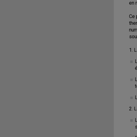
en 
Ce 
the
num
sou
1. 
L
2. 
s