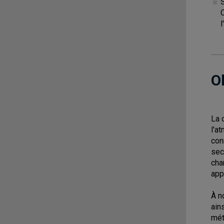
O
La 
l'a
con
sec
cha
app
À n
ain
mét