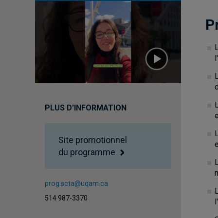
P
L
PLUS D'INFORMATION
e
Site promotionnel
du programme
prog.scta@uqam.ca
514 987-3370