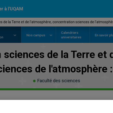
er à l'UQAM
s de la Terre et de l'atmosphère, concentration sciences de l'atmosphè
Calendriers
Nos
campus
En savoir pl
ion
universitaires
n
sciences de la Terre et 
ciences de l'atmosphère :
Faculté des sciences