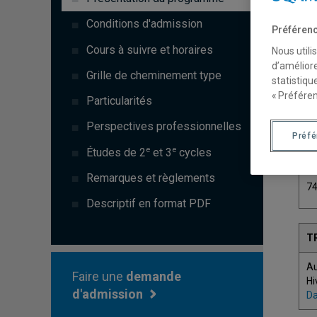
Conditions d'admission
Préférenc
Cours à suivre et horaires
Nous utili
d’améliore
Grille de cheminement type
statistiqu
« Préféren
Particularités
Perspectives professionnelles
Préf
e
e
C
Études de 2
et 3
cycles
Remarques et règlements
7
Descriptif en format PDF
T
A
Faire une
demande
Hi
d'admission
Da