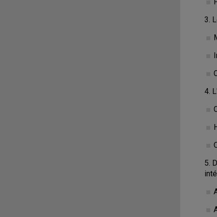
P
3. L
I
4. 
5. 
int