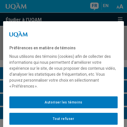
FR
EN
Étudier à l'UQAM
COURS
//
GEO4220
Territorialités autochtones et enjeux
Préférences en matière de témoins
interculturels
Nous utilisons des témoins (cookies) afin de collecter des
informations qui nous permettent d’améliorer votre
expérience sur le site, de vous proposer des contenus vidéo,
Description du cours
d’analyser les statistiques de fréquentation, etc. Vous
pouvez personnaliser votre choix en sélectionnant
Horaire - Été 2026
« Préférences ».
Horaire - Automne 2026
Autoriser les témoins
Horaire - Hiver 2027
Tout refuser