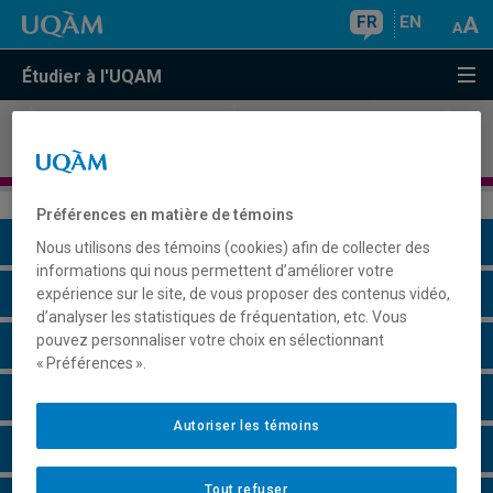
FR
EN
Étudier à l'UQAM
Concentration de premier cycle en
études
ethniques
Préférences en matière de témoins
Présentation du programme
Nous utilisons des témoins (cookies) afin de collecter des
informations qui nous permettent d’améliorer votre
Conditions d'admission
expérience sur le site, de vous proposer des contenus vidéo,
d’analyser les statistiques de fréquentation, etc. Vous
pouvez personnaliser votre choix en sélectionnant
Cours à suivre et horaires
« Préférences ».
Remarques et règlements
Autoriser les témoins
Faire une demande d'admission
Tout refuser