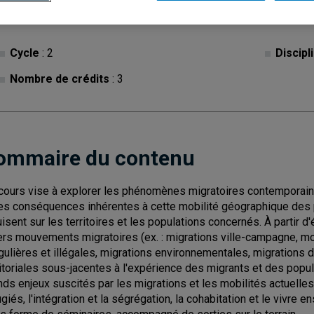
Cycle
: 2
Discipl
Nombre de crédits
: 3
ommaire du contenu
cours vise à explorer les phénomènes migratoires contemporains
les conséquences inhérentes à cette mobilité géographique des po
uisent sur les territoires et les populations concernés. À partir d
ers mouvements migratoires (ex. : migrations ville-campagne, mo
égulières et illégales, migrations environnementales, migrations d
ritoriales sous-jacentes à l'expérience des migrants et des popula
nds enjeux suscités par les migrations et les mobilités actuelles 
ugiés, l'intégration et la ségrégation, la cohabitation et le vivr