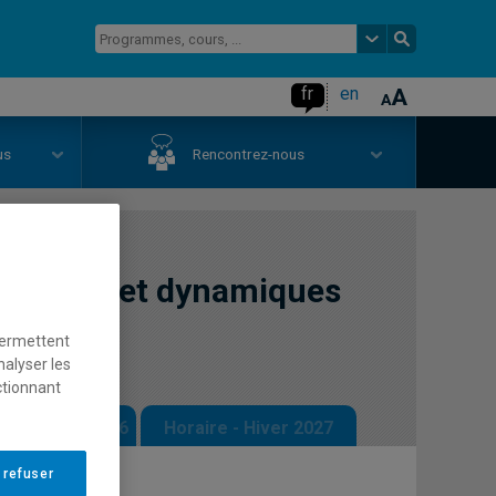
fr
en
us
Rencontrez-nous
obilités et dynamiques
permettent
nalyser les
ctionnant
 - Automne 2026
Horaire - Hiver 2027
 refuser