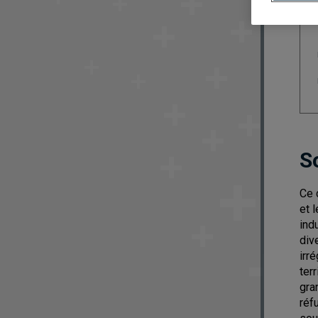
S
Ce 
et 
ind
div
irr
ter
gra
réf