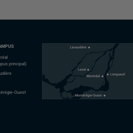
AMPUS
réal
pus principal)
udière
l
érégie-Ouest