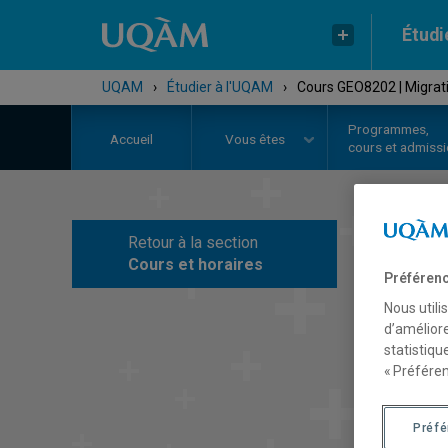
Étudi
UQAM
›
Étudier à l'UQAM
›
Cours GEO8202 | Migrati
Programmes,
Accueil
Vous êtes
cours et admiss
Retour à la section
C
Cours et horaires
Préférenc
Nous utili
d’améliore
statistiqu
« Préféren
Préf