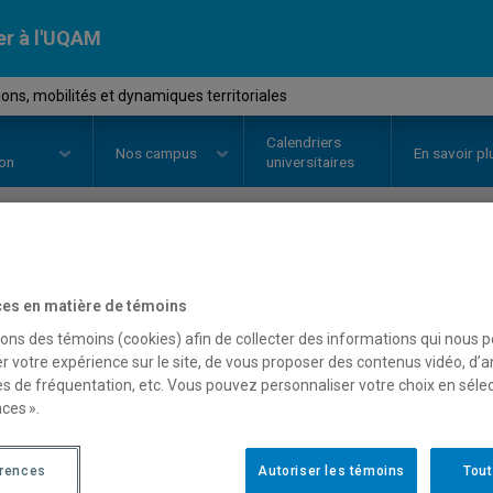
er à l'UQAM
ons, mobilités et dynamiques territoriales
Calendriers
Nos
campus
En savoir pl
ion
universitaires
OURS
//
GEO8202
-
Migrations, m
es en matière de témoins
territoriales
sons des témoins (cookies) afin de collecter des informations qui nous 
r votre expérience sur le site, de vous proposer des contenus vidéo, d’a
es de fréquentation, etc. Vous pouvez personnaliser votre choix en séle
ces ».
Description
Horaire - Été 2026
Horaire
érences
Autoriser les témoins
Tout