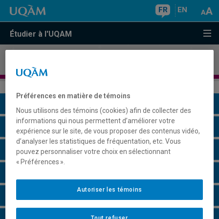
FR
EN
Étudier à l'UQAM
Doctorat en
géographie
Préférences en matière de témoins
Présentation du programme
Nous utilisons des témoins (cookies) afin de collecter des
informations qui nous permettent d’améliorer votre
Conditions d'admission
expérience sur le site, de vous proposer des contenus vidéo,
d’analyser les statistiques de fréquentation, etc. Vous
Cours à suivre et horaires
pouvez personnaliser votre choix en sélectionnant
« Préférences ».
Grille de cheminement
Autoriser les témoins
Champs de recherche
Remarques et règlements
Tout refuser