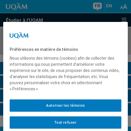
FR
EN
Étudier à l'UQAM
COURS
//
LIN2119
Grammaire avancée du français écrit et style
Préférences en matière de témoins
Nous utilisons des témoins (cookies) afin de collecter des
informations qui nous permettent d’améliorer votre
Description du cours
expérience sur le site, de vous proposer des contenus vidéo,
d’analyser les statistiques de fréquentation, etc. Vous
Horaire - Été 2026
pouvez personnaliser votre choix en sélectionnant
« Préférences ».
Horaire - Automne 2026
Autoriser les témoins
Horaire - Hiver 2027
Tout refuser