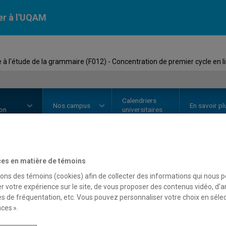
er à l'UQAM
à l'étude de la grammaire (F012) - Concentration de premier cycle en l
Calendriers
Nos
campus
En savoir pl
ion
universitaires
premier cycle en
linguistique 
tration de premier cycle en
li
es en matière de témoins
sons des témoins (cookies) afin de collecter des informations qui nous 
l'étude de la grammaire
r votre expérience sur le site, de vous proposer des contenus vidéo, d’a
es de fréquentation, etc. Vous pouvez personnaliser votre choix en séle
Faculté des sciences humaines
ces ».