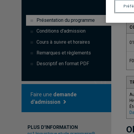
Préf
Présentation du programme
C
Conditions d'admission
Cours à suivre et horaires
0
Remarques et règlements
F
Descriptif en format PDF
T
Faire une
demande
A
Hi
d'admission
Ét
Da
O
PLUS D'INFORMATION
pc1.linguistique.etude.grammaire@