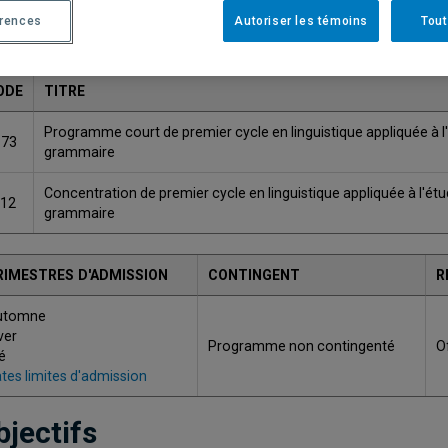
érences
Autoriser les témoins
Tout
ODE
TITRE
Programme court de premier cycle en linguistique appliquée à l'
173
grammaire
Concentration de premier cycle en linguistique appliquée à l'étu
012
grammaire
RIMESTRES D'ADMISSION
CONTINGENT
R
utomne
ver
Programme non contingenté
O
é
tes limites d'admission
bjectifs