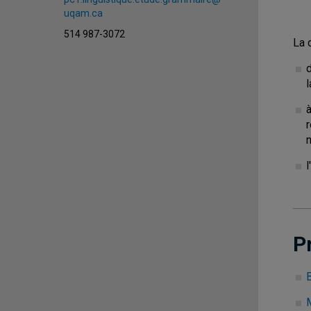
uqam.ca
514 987-3072
La 
l
à
r
l
P
B