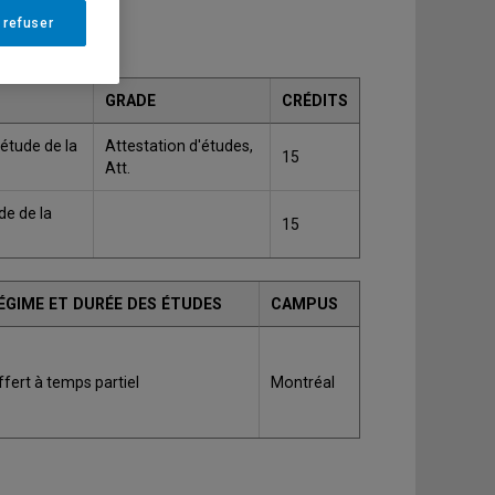
 refuser
GRADE
CRÉDITS
étude de la
Attestation d'études,
15
Att.
de de la
15
ÉGIME ET DURÉE DES ÉTUDES
CAMPUS
ffert à temps partiel
Montréal