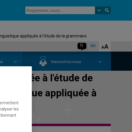
inguistique appliquée à l'étude de la grammaire
fr
en
us
Rencontrez-nous
appliquée à l'étude de
nguistique appliquée à
permettent
nalyser les
ctionnant