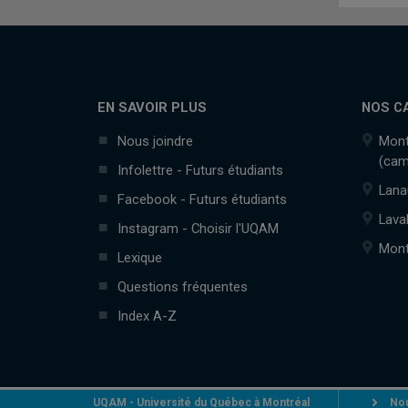
EN SAVOIR PLUS
NOS C
Nous joindre
Mont
(cam
Infolettre - Futurs étudiants
Lana
Facebook - Futurs étudiants
Lava
Instagram - Choisir l'UQAM
Mont
Lexique
Questions fréquentes
Index A-Z
UQAM - Université du Québec à Montréal
Nou