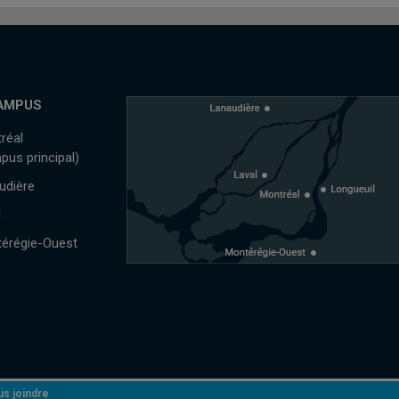
AMPUS
réal
pus principal)
udière
l
érégie-Ouest
s joindre