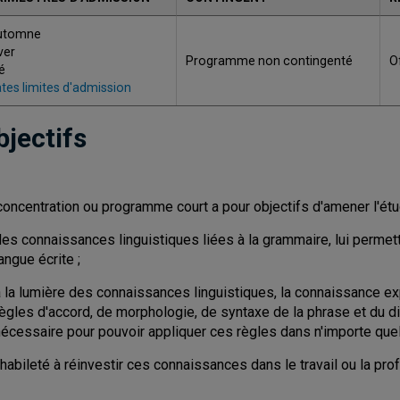
utomne
ver
Programme non contingenté
O
é
tes limites d'admission
bjectifs
concentration ou programme court a pour objectifs d'amener l'étud
des connaissances linguistiques liées à la grammaire, lui permet
angue écrite ;
 la lumière des connaissances linguistiques, la connaissance exp
ègles d'accord, de morphologie, de syntaxe de la phrase et du di
nécessaire pour pouvoir appliquer ces règles dans n'importe quel
'habileté à réinvestir ces connaissances dans le travail ou la pro