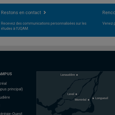
Restons en contact
Renco
Recevez des communications personnalisées sur les
Venez p
études à l'UQAM.
AMPUS
réal
pus principal)
udière
l
érégie-Ouest