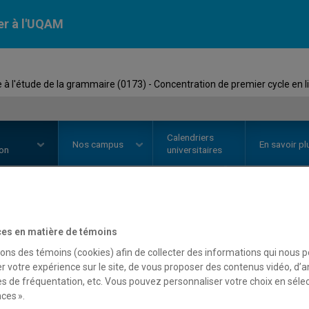
er à l'UQAM
à l'étude de la grammaire (0173) - Concentration de premier cycle en l
Calendriers
Nos
campus
En savoir pl
ion
universitaires
premier cycle en
linguistique 
tration de premier cycle en
li
es en matière de témoins
l'étude de la grammaire
sons des témoins (cookies) afin de collecter des informations qui nous 
r votre expérience sur le site, de vous proposer des contenus vidéo, d’a
Faculté des sciences humaines
es de fréquentation, etc. Vous pouvez personnaliser votre choix en séle
ces ».