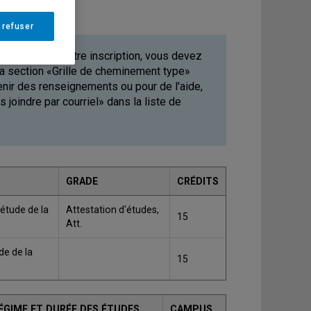
 refuser
 de valider votre inscription, vous devez
 la section «Grille de cheminement type»
tenir des renseignements ou pour de l'aide,
joindre par courriel» dans la liste de
GRADE
CRÉDITS
étude de la
Attestation d'études,
15
Att.
de de la
15
ÉGIME ET DURÉE DES ÉTUDES
CAMPUS