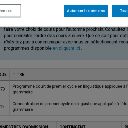
érences
Autoriser les témoins
Tout
Avez-vous reçu une offre d'admission pour ce programme? Afin
faire votre choix de cours pour l'automne prochain. Consultez
pour connaître l'ordre des cours à suivre. Que ce soit pour ob
n'hésitez pas à communiquer avec nous en sélectionnant «nous 
programmes disponible
en cliquant ici
.
ODE
TITRE
Programme court de premier cycle en linguistique appliquée à l'
173
grammaire
Concentration de premier cycle en linguistique appliquée à l'étu
012
grammaire
RIMESTRES D'ADMISSION
CONTINGENT
R