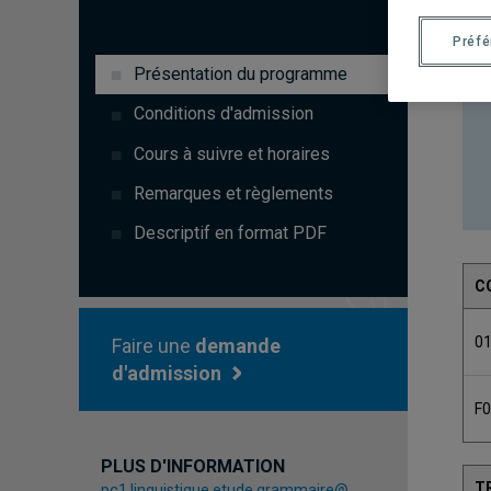
Préf
Présentation du programme
Conditions d'admission
Cours à suivre et horaires
Remarques et règlements
Descriptif en format PDF
C
0
Faire une
demande
d'admission
F
PLUS D'INFORMATION
T
pc1.linguistique.etude.grammaire@