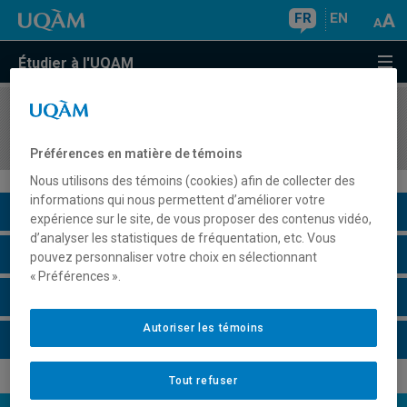
FR
EN
Étudier à l'UQAM
COURS
//
LIN3465
Le bilinguisme
Préférences en matière de témoins
Nous utilisons des témoins (cookies) afin de collecter des
informations qui nous permettent d’améliorer votre
Description du cours
expérience sur le site, de vous proposer des contenus vidéo,
d’analyser les statistiques de fréquentation, etc. Vous
Horaire - Été 2026
pouvez personnaliser votre choix en sélectionnant
« Préférences ».
Horaire - Automne 2026
Autoriser les témoins
Horaire - Hiver 2027
Tout refuser