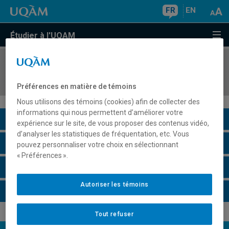
FR
EN
Étudier à l'UQAM
COURS
//
MAT1700
Probabilités I
Préférences en matière de témoins
Nous utilisons des témoins (cookies) afin de collecter des
informations qui nous permettent d’améliorer votre
Description du cours
expérience sur le site, de vous proposer des contenus vidéo,
d’analyser les statistiques de fréquentation, etc. Vous
Horaire - Été 2026
pouvez personnaliser votre choix en sélectionnant
« Préférences ».
Horaire - Automne 2026
Autoriser les témoins
Horaire - Hiver 2027
Tout refuser