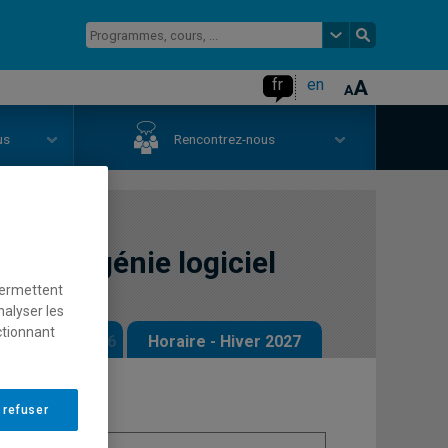
fr
en
us
Rencontrez-nous
jet en génie logiciel
permettent
nalyser les
ctionnant
 - Automne 2026
Horaire - Hiver 2027
 refuser