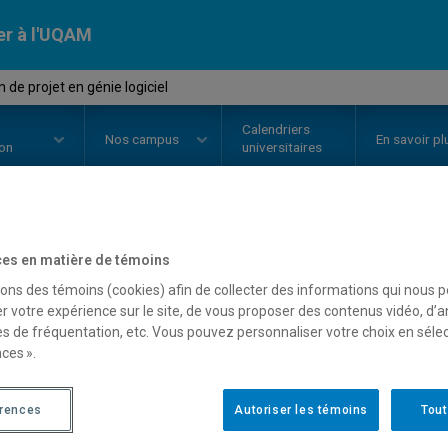
er à l'UQAM
de projet en génie logiciel
Calendriers
Nos
campus
En savoir pl
ion
universitaires
OURS
//
MGL7315
-
Gestion de pro
es en matière de témoins
sons des témoins (cookies) afin de collecter des informations qui nous 
r votre expérience sur le site, de vous proposer des contenus vidéo, d’a
es de fréquentation, etc. Vous pouvez personnaliser votre choix en séle
Description
Horaire - Été 2026
Horaire
ces ».
érences
Autoriser les témoins
Tout