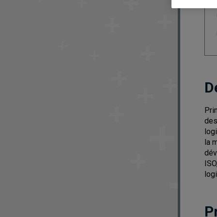
D
Pri
des
log
la 
dév
ISO
logi
P