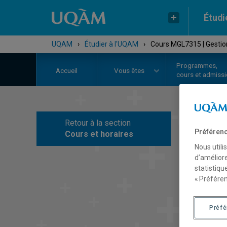
Étudi
UQAM
›
Étudier à l'UQAM
›
Cours MGL7315 | Gestion 
Programmes,
Accueil
Vous êtes
cours et admiss
Retour à la section
C
Préférenc
Cours et horaires
Nous utili
d’améliore
statistiqu
« Préféren
Préf