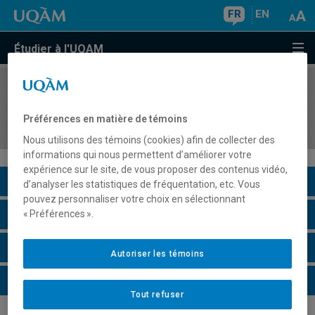
FR
EN
Étudier à l'UQAM
COURS
//
ORH5106
Diagnostic organisationnel de l'organisation et
Préférences en matière de témoins
des ressources humaines
Nous utilisons des témoins (cookies) afin de collecter des
informations qui nous permettent d’améliorer votre
expérience sur le site, de vous proposer des contenus vidéo,
Description du cours
d’analyser les statistiques de fréquentation, etc. Vous
pouvez personnaliser votre choix en sélectionnant
Horaire - Été 2026
« Préférences ».
Horaire - Automne 2026
Autoriser les témoins
Horaire - Hiver 2027
Tout refuser