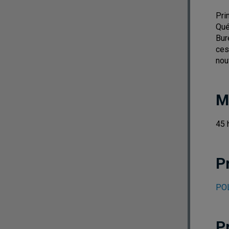
Pri
Qué
Bur
ces
nou
M
45 
P
POL
P