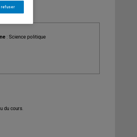
 refuser
ine
: Science politique
u du cours.