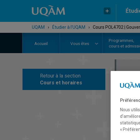
Étudi
UQAM
›
Étudier à l'UQAM
›
Cours POL4702 | Gouvern
Programmes,
Accueil
Vous êtes
cours et admiss
Retour à la section
C
Cours et horaires
Préférenc
Nous utili
d’améliore
statistiqu
« Préféren