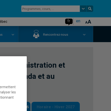
fr
en
uébec
us
Rencontrez-nous
 administration et
s au Canada et au
permettent
nalyser les
ctionnant
 - Automne 2026
Horaire - Hiver 2027