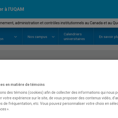
er à l'UQAM
ement, administration et contrôles institutionnels au Canada et au Q
Calendriers
Nos
campus
En savoir pl
ion
universitaires
OURS
//
POL4702
-
Gouvernement,
contrôles institutionnel
es en matière de témoins
Québec
sons des témoins (cookies) afin de collecter des informations qui nous 
r votre expérience sur le site, de vous proposer des contenus vidéo, d’a
es de fréquentation, etc. Vous pouvez personnaliser votre choix en séle
ces ».
Description
Horaire - Été 2026
Horaire