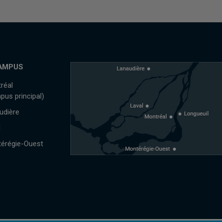
AMPUS
réal
pus principal)
udière
l
érégie-Ouest