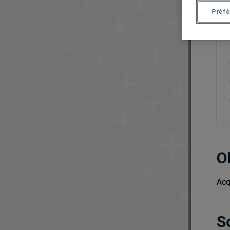
Préf
O
Acq
S