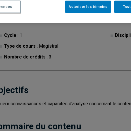
érences
Autoriser les témoins
Tout
Cycle
: 1
Discipl
Type de cours
: Magistral
Nombre de crédits
: 3
bjectifs
uérir connaissances et capacités d'analyse concernant le conten
ommaire du contenu