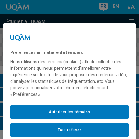
FR
EN
Étudier à l'UQAM
COURS
//
REL1061
Mythe, rite et symbole : introduction à l'étude de
Préférences en matière de témoins
la religion
Nous utilisons des témoins (cookies) afin de collecter des
informations qui nous permettent d’améliorer votre
expérience sur le site, de vous proposer des contenus vidéo,
Description du cours
d’analyser les statistiques de fréquentation, etc. Vous
pouvez personnaliser votre choix en sélectionnant
Horaire - Été 2026
« Préférences ».
Horaire - Automne 2026
Autoriser les témoins
Horaire - Hiver 2027
Tout refuser