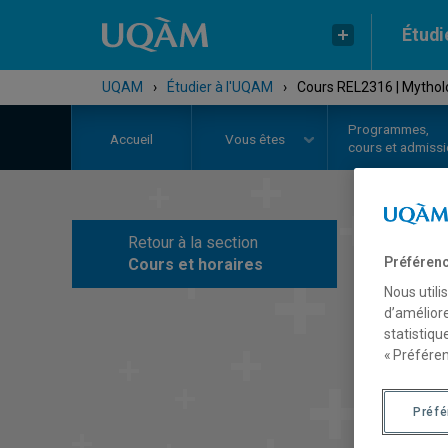
Étudi
UQAM
›
Étudier à l'UQAM
›
Cours REL2316 | Mytho
Programmes,
Accueil
Vous êtes
cours et admiss
Retour à la section
C
Préférenc
Cours et horaires
Nous utili
d’améliore
statistiqu
« Préféren
Préf