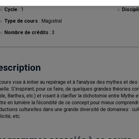
Cycle
: 1
Discipl
Type de cours
: Magistral
Nombre de crédits
: 3
escription
cours vise à initier au repérage et à l'analyse des mythes et des
uelle. S'inspirant, pour ce faire, de quelques grandes théories c
ade, Barthes, etc.) et visant à clarifier la dichotomie entre Mythe 
tre en lumière la fécondité de ce concept pour mieux comprendr
ductions culturelles dans une grande diversité de domaines : cultur
icité, etc.