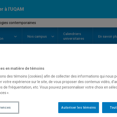
er à l'UQAM
logies contemporaines
Calendriers
Nos
campus
En savoir pl
ion
universitaires
OURS
//
REL2316
-
Mythologies 
es en matière de témoins
sons des témoins (cookies) afin de collecter des informations qui nous 
r votre expérience sur le site, de vous proposer des contenus vidéo, d’a
es de fréquentation, etc. Vous pouvez personnaliser votre choix en séle
Description
Horaire - Été 2026
Horaire
ces ».
érences
Autoriser les témoins
Tout