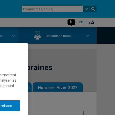
fr
en
us
Rencontrez-nous
contemporaines
permettent
nalyser les
ctionnant
 - Automne 2026
Horaire - Hiver 2027
 refuser