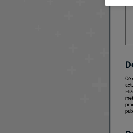
D
Ce 
act
Eli
met
pro
publ