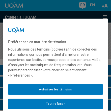
FR
EN
Étudier à l'UQAM
COURS
//
SCO7410
Évaluation, reddition de comptes et
Préférences en matière de témoins
communication de la performance sociale des
Nous utilisons des témoins (cookies) afin de collecter des
organisations
informations qui nous permettent d’améliorer votre
expérience sur le site, de vous proposer des contenus vidéo,
d’analyser les statistiques de fréquentation, etc. Vous
Description du cours
pouvez personnaliser votre choix en sélectionnant
« Préférences ».
Horaire - Été 2026
Autoriser les témoins
Horaire - Automne 2026
Tout refuser
Horaire - Hiver 2027