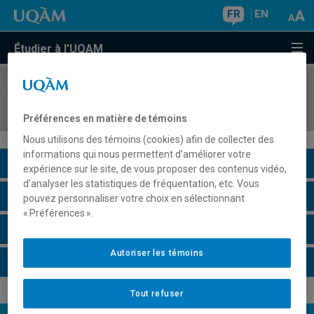
FR
EN
Étudier à l'UQAM
COURS
//
SEX5583
Enjeux contemporains en sexologie
Préférences en matière de témoins
Nous utilisons des témoins (cookies) afin de collecter des
informations qui nous permettent d’améliorer votre
Description du cours
expérience sur le site, de vous proposer des contenus vidéo,
d’analyser les statistiques de fréquentation, etc. Vous
Horaire - Été 2026
pouvez personnaliser votre choix en sélectionnant
« Préférences ».
Horaire - Automne 2026
Autoriser les témoins
Horaire - Hiver 2027
Tout refuser