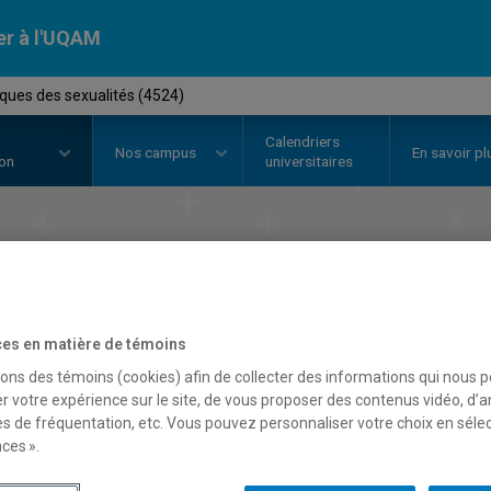
er à l'UQAM
tiques des sexualités (4524)
Calendriers
Nos
campus
En savoir pl
ion
universitaires
t en
études critiques des 
Faculté des sciences humaines
es en matière de témoins
sons des témoins (cookies) afin de collecter des informations qui nous 
r votre expérience sur le site, de vous proposer des contenus vidéo, d’a
es de fréquentation, etc. Vous pouvez personnaliser votre choix en séle
ces ».