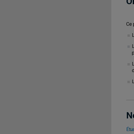
O
Ce 
L
N
Étu