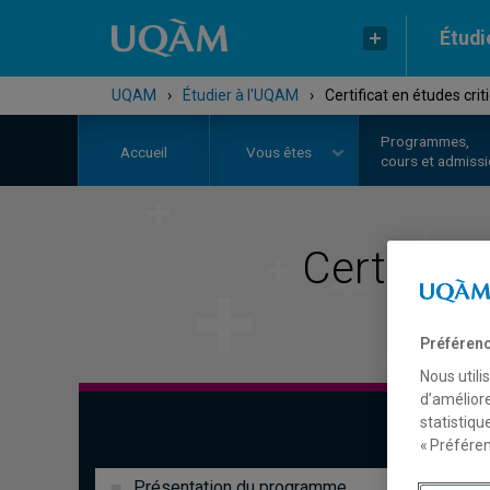
Étudi
UQAM
›
Étudier à l'UQAM
›
Certificat en études cri
Programmes,
Accueil
Vous êtes
cours et admiss
Certifica
Préférenc
Nous utili
d’améliore
statistiqu
« Préféren
Présentation du programme