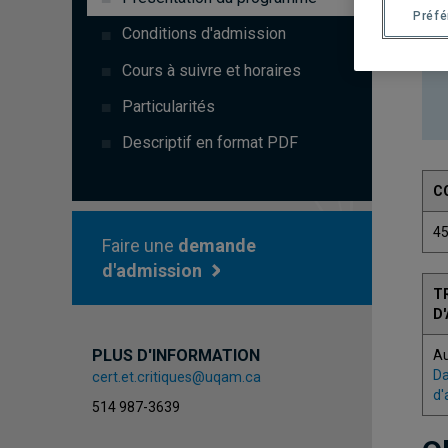
Préf
Conditions d'admission
Cours à suivre et horaires
Particularités
Descriptif en format PDF
C
4
Faire une
demande
d'admission
T
D
PLUS D'INFORMATION
A
Da
cert.et.critiques@uqam.ca
d'
514 987-3639