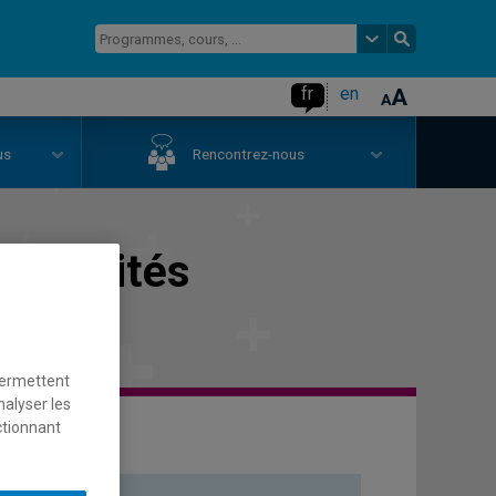
fr
en
us
Rencontrez-nous
sexualités
permettent
nalyser les
ctionnant