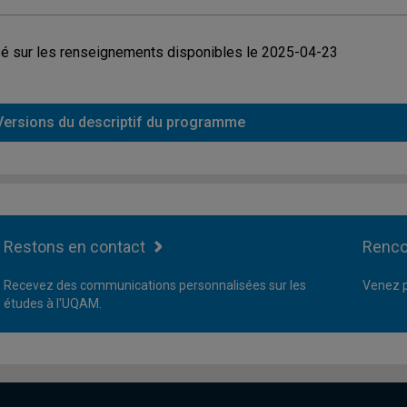
é sur les renseignements disponibles le 2025-04-23
Versions du descriptif du programme
Restons en contact
Renco
Recevez des communications personnalisées sur les
Venez p
études à l'UQAM.