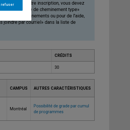
 de valider votre inscription, vous devez
 refuser
 la section «Grille de cheminement type»
tenir des renseignements ou pour de l'aide,
joindre par courriel» dans la liste de
CRÉDITS
30
CAMPUS
AUTRES CARACTÉRISTIQUES
Possibilité de grade par cumul
Montréal
de programmes