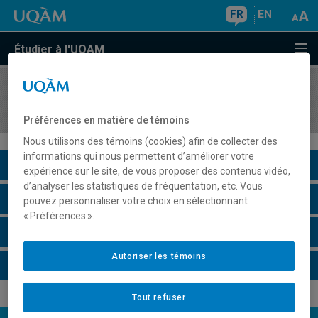
FR
EN
Étudier à l'UQAM
COURS
//
SOC2301
Sociétés actuelles et mondialisation
Préférences en matière de témoins
Nous utilisons des témoins (cookies) afin de collecter des
informations qui nous permettent d’améliorer votre
Description du cours
expérience sur le site, de vous proposer des contenus vidéo,
d’analyser les statistiques de fréquentation, etc. Vous
Horaire - Été 2026
pouvez personnaliser votre choix en sélectionnant
« Préférences ».
Horaire - Automne 2026
Autoriser les témoins
Horaire - Hiver 2027
Tout refuser