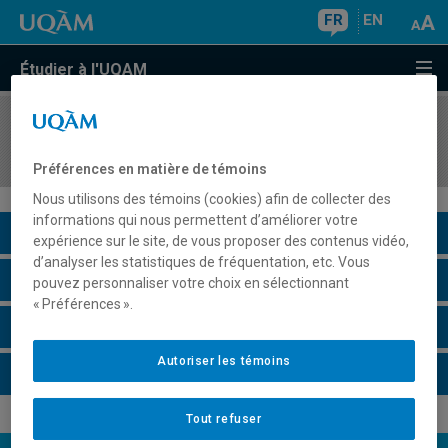
FR
EN
Étudier à l'UQAM
COURS
//
SOC850L
Problématiques sociologiques contemporaines
Préférences en matière de témoins
Nous utilisons des témoins (cookies) afin de collecter des
informations qui nous permettent d’améliorer votre
Description du cours
expérience sur le site, de vous proposer des contenus vidéo,
d’analyser les statistiques de fréquentation, etc. Vous
Horaire - Été 2026
pouvez personnaliser votre choix en sélectionnant
« Préférences ».
Horaire - Automne 2026
Autoriser les témoins
Horaire - Hiver 2027
Tout refuser