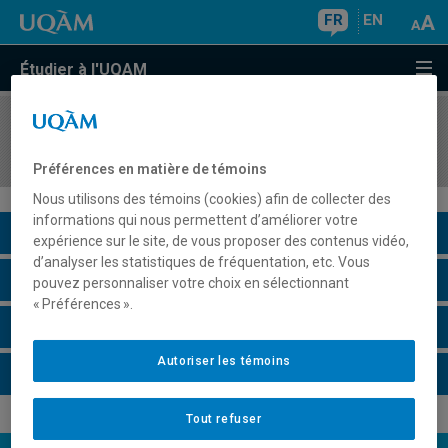
FR
EN
Étudier à l'UQAM
COURS
//
SOC8750
Socio-anthropologie du développement
Préférences en matière de témoins
Nous utilisons des témoins (cookies) afin de collecter des
informations qui nous permettent d’améliorer votre
Description du cours
expérience sur le site, de vous proposer des contenus vidéo,
d’analyser les statistiques de fréquentation, etc. Vous
Horaire - Été 2026
pouvez personnaliser votre choix en sélectionnant
« Préférences ».
Horaire - Automne 2026
Autoriser les témoins
Horaire - Hiver 2027
Tout refuser