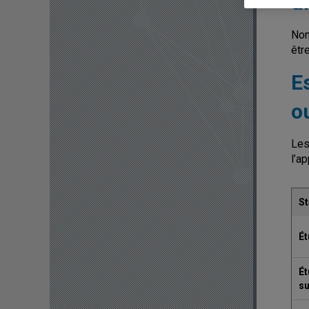
u
Non
êtr
E
o
Les
l’a
St
Ét
Ét
su