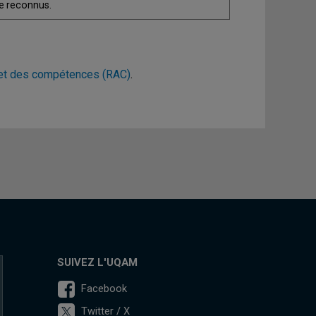
re reconnus.
et des compétences (RAC)
.
SUIVEZ L'UQAM
Facebook
Twitter / X