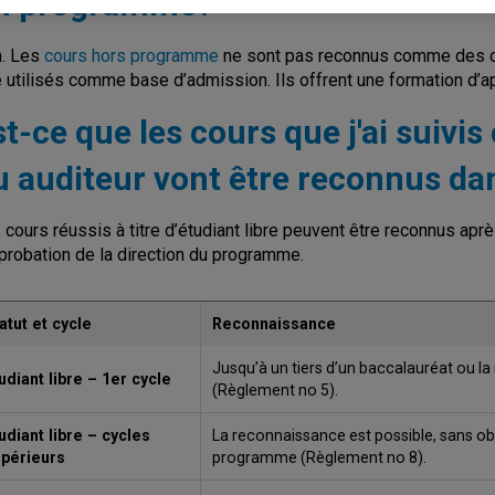
n programme?
. Les
cours hors programme
ne sont pas reconnus comme des co
e utilisés comme base d’admission. Ils offrent une formation d’a
st-ce que les cours que j'ai suivi
u auditeur vont être reconnus d
 cours réussis à titre d’étudiant libre peuvent être reconnus ap
pprobation de la direction du programme.
atut et cycle
Reconnaissance
Jusqu’à un tiers d’un baccalauréat ou la 
udiant libre – 1er cycle
(Règlement no 5).
udiant libre – cycles
La reconnaissance est possible, sans obli
périeurs
programme (Règlement no 8).