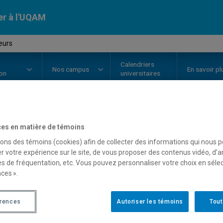
er à l'UQAM
teurs
Calendriers
Nos
campus
En savoir pl
ion
universitaires
tudiants libres et auditeurs
es en matière de témoins
sons des témoins (cookies) afin de collecter des informations qui nous 
r votre expérience sur le site, de vous proposer des contenus vidéo, d’a
es de fréquentation, etc. Vous pouvez personnaliser votre choix en séle
ces ».
st-ce que les cours hors programm
’étudiant libre peuvent servir c
érences
Autoriser les témoins
Tout