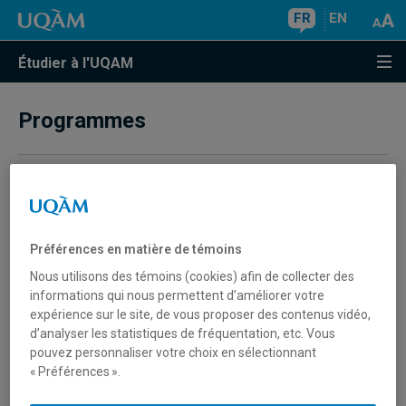
FR
EN
Étudier à l'UQAM
Programmes
Où trouver son code de programme?
Les codes de programmes sont disponibles dans
Préférences en matière de témoins
l'encadré du haut de la section présentation des
descriptions de programmes.
Nous utilisons des témoins (cookies) afin de collecter des
informations qui nous permettent d’améliorer votre
Les anciens codes de programmes peuvent être
expérience sur le site, de vous proposer des contenus vidéo,
consultés dans les
annuaires des programmes et des
d’analyser les statistiques de fréquentation, etc. Vous
cours (archives).
pouvez personnaliser votre choix en sélectionnant
« Préférences ».
Comment faire une demande d’approbation