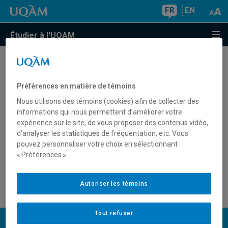
FR
EN
Étudier à l'UQAM
Je suis un candidat international et je n'ai pas de
code permanent du ministère de l'Éducation. Où
Préférences en matière de témoins
puis-je l'obtenir?
Nous utilisons des témoins (cookies) afin de collecter des
informations qui nous permettent d’améliorer votre
Où trouver le code permanent du ministère de
expérience sur le site, de vous proposer des contenus vidéo,
d’analyser les statistiques de fréquentation, etc. Vous
l'Éducation?
pouvez personnaliser votre choix en sélectionnant
« Préférences ».
Le code permanent UQAM est-il le même que le
code permanent du ministère de l'Éducation?
Autoriser les témoins
Tout refuser
UQAM