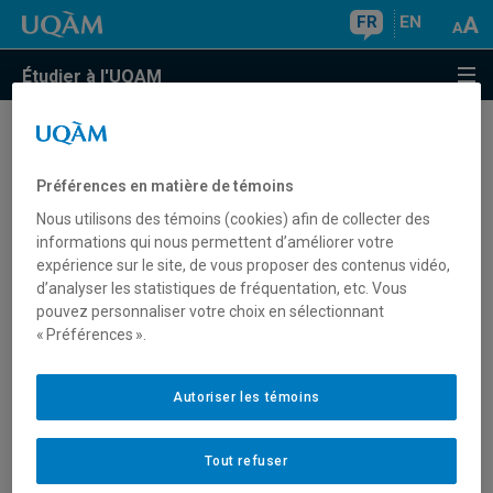
FR
EN
Étudier à l'UQAM
Je suis un candidat international et je
n'ai pas de code permanent du
Préférences en matière de témoins
ministère de l'Éducation. Où puis-je
Nous utilisons des témoins (cookies) afin de collecter des
informations qui nous permettent d’améliorer votre
l'obtenir?
expérience sur le site, de vous proposer des contenus vidéo,
d’analyser les statistiques de fréquentation, etc. Vous
pouvez personnaliser votre choix en sélectionnant
« Préférences ».
Vous devez avoir déjà étudié au Québec pour avoir un
code permanent du ministère de l'Éducation. Il n'est pas
possible de l'obtenir avant que vous ayez débuté vos
Autoriser les témoins
études au Québec.
Tout refuser