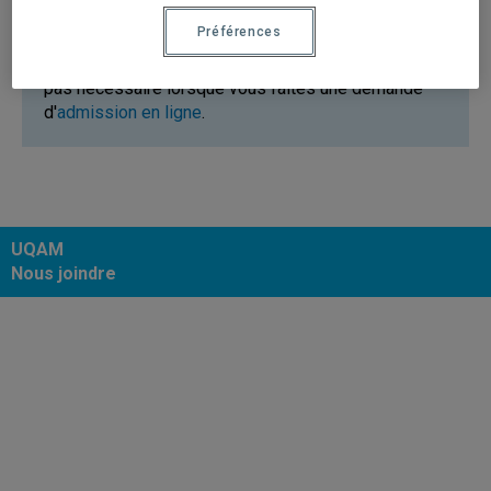
Préférences
Le code permanent du ministère de l'Éducation n'est
pas nécessaire lorsque vous faites une demande
d'
admission en ligne
.
UQAM
Nous joindre