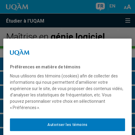
FR
EN
Étudier à l'UQAM
Maîtrise en
génie logiciel
Présentation du programme
Préférences en matière de témoins
Nous utilisons des témoins (cookies) afin de collecter des
Conditions d'admission
informations qui nous permettent d’améliorer votre
expérience sur le site, de vous proposer des contenus vidéo,
Cours à suivre et horaires
d’analyser les statistiques de fréquentation, etc. Vous
pouvez personnaliser votre choix en sélectionnant
Grille de cheminement
« Préférences ».
Particularités
Autoriser les témoins
Perspectives professionnelles