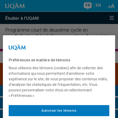
FR
EN
Étudier à l'UQAM
Programme court de deuxième cycle en
psychologie périnatale : conceptions humaniste
et psychodynamique
Préférences en matière de témoins
Nous utilisons des témoins (cookies) afin de collecter des
Une version plus récente de ce programme est
informations qui nous permettent d’améliorer votre
disponible.
Cliquez ici pour la consulter
.
expérience sur le site, de vous proposer des contenus vidéo,
d’analyser les statistiques de fréquentation, etc. Vous
Présentation du programme
pouvez personnaliser votre choix en sélectionnant
« Préférences ».
Conditions d'admission
Autoriser les témoins
Cours à suivre et horaires