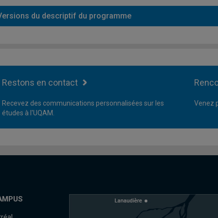
Versions du descriptif du programme
Restons en contact
Renco
Recevez des communications personnalisées sur les
Venez p
études à l'UQAM.
AMPUS
réal