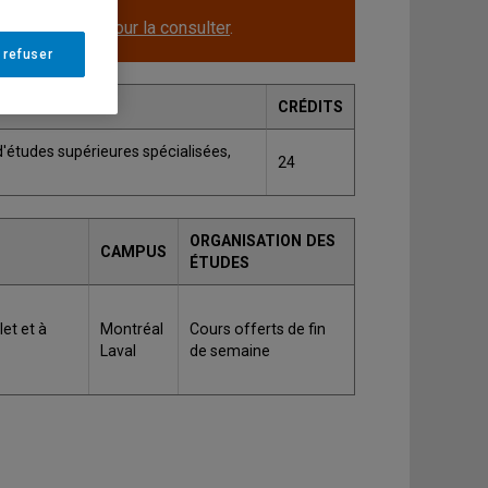
le.
Cliquez ici pour la consulter
.
 refuser
CRÉDITS
'études supérieures spécialisées,
24
ORGANISATION DES
CAMPUS
ÉTUDES
et et à
Montréal
Cours offerts de fin
Laval
de semaine