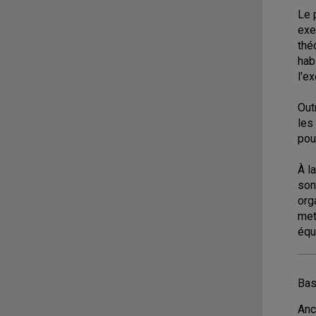
Le 
exe
thé
hab
l'e
Out
les
pou
À l
son
org
met
équ
Bas
Anc