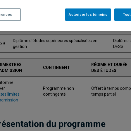
Une version plus récente de ce programme est disponib
érences
Autoriser les témoins
Tout
ODE
TITRE
GRADE
Diplôme d'études supérieures spécialisées en
Diplôme d
139
gestion
DESS
RIMESTRES
RÉGIME ET DURÉE
CONTINGENT
'ADMISSION
DES ÉTUDES
utomne
ver
Programme non
Offert à temps compl
tes limites
contingenté
temps partiel
admission
résentation du programme