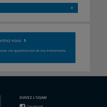
ntrez-nous
oser vos questions lors de nos événements.
SUIVEZ L'UQAM
Facebook