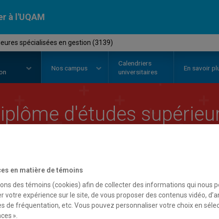
er à l'UQAM
eures spécialisées en gestion (3139)
Calendriers
Nos
campus
En savoir pl
ion
universitaires
iplôme d'études supérieur
estion
es en matière de témoins
sons des témoins (cookies) afin de collecter des informations qui nous 
r votre expérience sur le site, de vous proposer des contenus vidéo, d’a
es de fréquentation, etc. Vous pouvez personnaliser votre choix en séle
ces ».