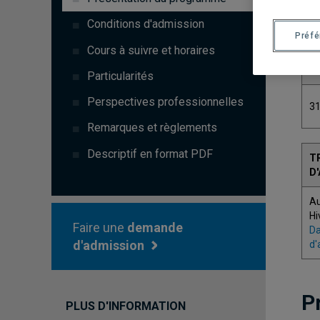
Conditions d'admission
Préf
Cours à suivre et horaires
C
Particularités
Perspectives professionnelles
3
Remarques et règlements
Descriptif en format PDF
T
D
A
Hi
Faire une
demande
Da
d'admission
d'
P
PLUS D'INFORMATION