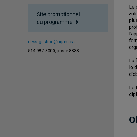
Le 
aut
Site promotionnel
plu
du programme
pro
l'a
for
dess-gestion@uqam.ca
org
514 987-3000, poste 8333
La 
le 
d'o
Le 
dip
O