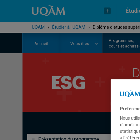
Étudi
UQAM
›
Étudier à l'UQAM
›
Diplôme d'études supéri
Programmes,
Accueil
Vous êtes
cours et admiss
D
g
Préférenc
Nous utili
d’améliore
statistiqu
« Préféren
Présentation du programme