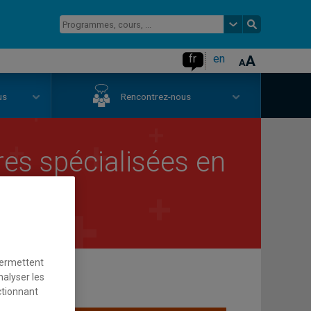
fr
en
us
Rencontrez-nous
es spécialisées en
permettent
nalyser les
ctionnant