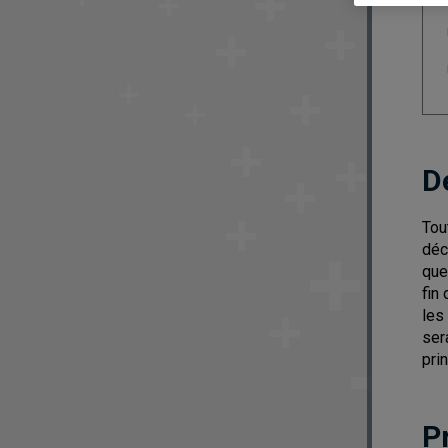
D
Tou
déc
que
fin
les
ser
pri
P