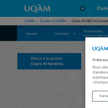
Étudi
UQAM
›
Étudier à l'UQAM
›
Cours SCO8514 | Compta
Programmes,
Accueil
Vous êtes
cours et admiss
Retour à la section
Préférenc
C
Cours et horaires
Nous utili
d’améliore
statistiqu
« Préféren
Préf