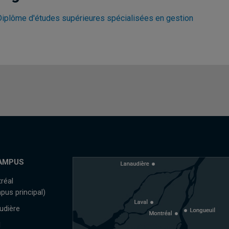
Diplôme d'études supérieures spécialisées en gestion
AMPUS
réal
pus principal)
udière
l