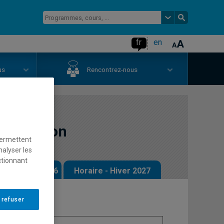
fr
en
us
Rencontrez-nous
de gestion
permettent
nalyser les
ctionnant
 - Automne 2026
Horaire - Hiver 2027
 refuser