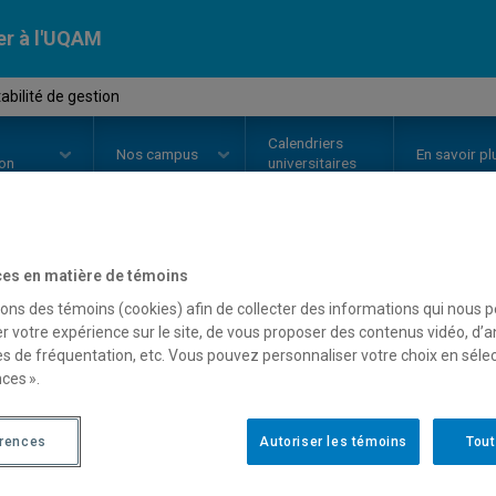
er à l'UQAM
bilité de gestion
Calendriers
Nos
campus
En savoir pl
ion
universitaires
es en matière de témoins
OURS
//
SCO8514
-
Comptabilité 
sons des témoins (cookies) afin de collecter des informations qui nous 
r votre expérience sur le site, de vous proposer des contenus vidéo, d’a
es de fréquentation, etc. Vous pouvez personnaliser votre choix en séle
Description
Horaire - Été 2026
Horaire
ces ».
érences
Autoriser les témoins
Tout