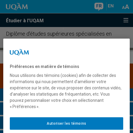
FR
EN
Étudier à l'UQAM
Diplôme d'études supérieures spécialisées en
éducation somatique
Préférences en matière de témoins
Une version plus récente de ce programme est
Nous utilisons des témoins (cookies) afin de collecter des
disponible.
Cliquez ici pour la consulter
.
informations qui nous permettent d’améliorer votre
expérience sur le site, de vous proposer des contenus vidéo,
Présentation du programme
d’analyser les statistiques de fréquentation, etc. Vous
pouvez personnaliser votre choix en sélectionnant
« Préférences ».
Conditions d'admission
Cours à suivre et horaires
Autoriser les témoins