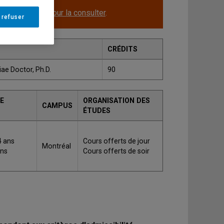
le.
Cliquez ici pour la consulter
.
 refuser
CRÉDITS
ae Doctor, Ph.D.
90
E
ORGANISATION DES
CAMPUS
ÉTUDES
4 ans
Cours offerts de jour
Montréal
ans
Cours offerts de soir