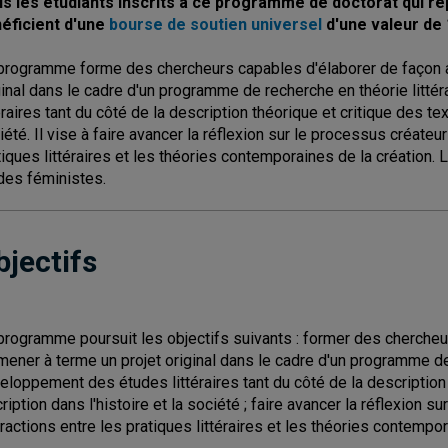
s les étudiants inscrits à ce programme de doctorat qui rép
éficient d'une
bourse de soutien universel
d'une valeur de 
programme forme des chercheurs capables d'élaborer de façon 
ginal dans le cadre d'un programme de recherche en théorie litté
téraires tant du côté de la description théorique et critique des tex
iété. Il vise à faire avancer la réflexion sur le processus créateu
tiques littéraires et les théories contemporaines de la créatio
des féministes.
bjectifs
programme poursuit les objectifs suivants : former des cherche
mener à terme un projet original dans le cadre d'un programme de r
eloppement des études littéraires tant du côté de la description 
cription dans l'histoire et la société ; faire avancer la réflexion 
eractions entre les pratiques littéraires et les théories contempor