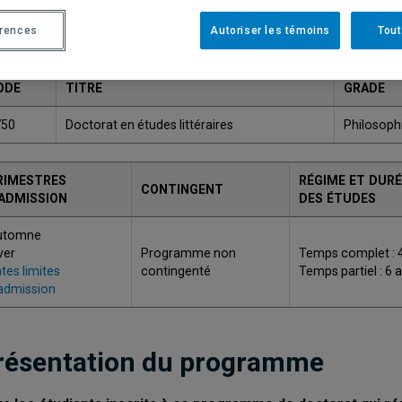
Une version plus récente de ce programme est disponib
érences
Autoriser les témoins
Tout
ODE
TITRE
GRADE
750
Doctorat en études littéraires
Philosophi
RIMESTRES
RÉGIME ET DURÉ
CONTINGENT
'ADMISSION
DES ÉTUDES
utomne
ver
Programme non
Temps complet : 
tes limites
contingenté
Temps partiel : 6 
admission
résentation du programme