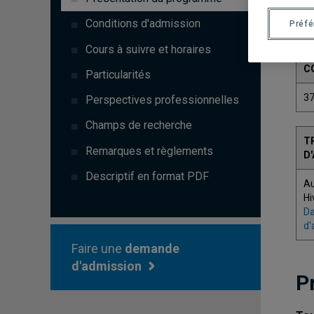
Conditions d'admission
Préf
Cours à suivre et horaires
C
Particularités
3
Perspectives professionnelles
Champs de recherche
T
Remarques et règlements
D
Descriptif en format PDF
A
Hi
Da
d'
Faire une
demande
d'admission
P