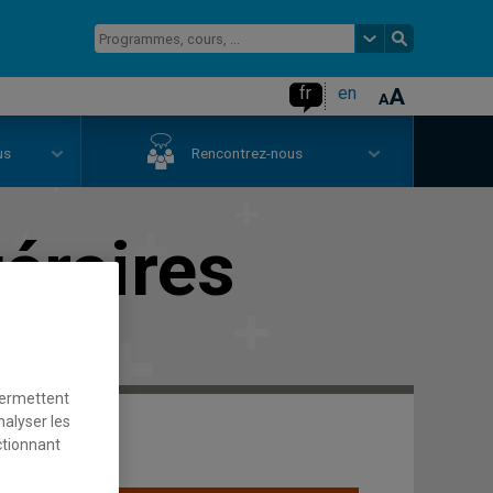
fr
en
us
Rencontrez-nous
téraires
permettent
nalyser les
ctionnant