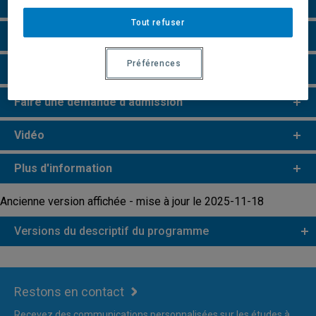
Particularités
Tout refuser
Perspectives professionnelles
Préférences
Remarques et règlements
Faire une demande d'admission
Vidéo
Plus d'information
Ancienne version affichée - mise à jour le 2025-11-18
Versions du descriptif du programme
Restons en contact
Recevez des communications personnalisées sur les études à