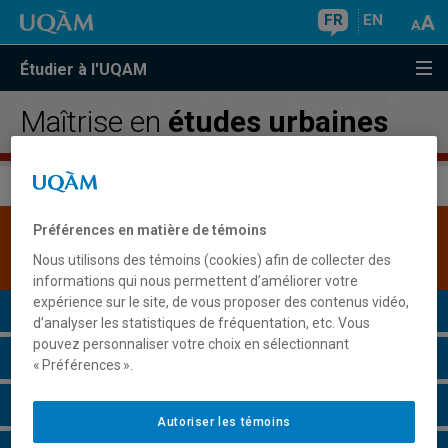
FR
EN
Étudier à l'UQAM
Maîtrise en
études urbaines
Préférences en matière de témoins
Une version plus récente de ce programme est
disponible.
Cliquez ici pour la consulter
.
Nous utilisons des témoins (cookies) afin de collecter des
informations qui nous permettent d’améliorer votre
expérience sur le site, de vous proposer des contenus vidéo,
Présentation du programme
d’analyser les statistiques de fréquentation, etc. Vous
pouvez personnaliser votre choix en sélectionnant
Conditions d'admission
« Préférences ».
Cours à suivre et horaires
Autoriser les témoins