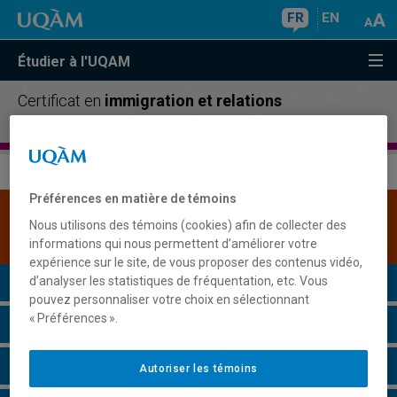
FR
EN
Étudier à l'UQAM
Certificat en
immigration et relations
interethniques
Préférences en matière de témoins
Une version plus récente de ce programme est
Nous utilisons des témoins (cookies) afin de collecter des
disponible.
Cliquez ici pour la consulter
.
informations qui nous permettent d’améliorer votre
expérience sur le site, de vous proposer des contenus vidéo,
Présentation du programme
d’analyser les statistiques de fréquentation, etc. Vous
pouvez personnaliser votre choix en sélectionnant
« Préférences ».
Conditions d'admission
Cours à suivre et horaires
Autoriser les témoins