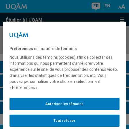
FR
EN
Étudier à l'UQAM
COURS
//
DSR4980
Éléments d'évaluation
Préférences en matière de témoins
Nous utilisons des témoins (cookies) afin de collecter des
informations qui nous permettent d’améliorer votre
Description du cours
expérience sur le site, de vous proposer des contenus vidéo,
d’analyser les statistiques de fréquentation, etc. Vous
Horaire - Été 2026
pouvez personnaliser votre choix en sélectionnant
« Préférences ».
Horaire - Automne 2026
Autoriser les témoins
Horaire - Hiver 2027
Tout refuser