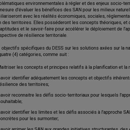
blématiques environnementales à régler et des enjeux socio-terri
mesure d'évaluer les bénéfices des SAN pour les milieux naturels 
iliariseront avec les réalités économiques, sociales, réglement
n des territoires. Elles posséderont les concepts théoriques, e
 aptitudes et le savoir-faire pour accélérer le déploiement de l
spective de résilience territoriale.
 objectifs spécifiques du DESS sur les solutions axées sur la nat
quatre (4) catégories, comme suit :
Maitriser les concepts et principes relatifs à la planification et l
avoir identifier adéquatement les concepts et objectifs inhérent
ésilience des territoires;
avoir reconnaitre les défis socio-territoriaux pour lesquels l'a
ouhaitable;
avoir identifier les limites et les défis associés à l'approche S
concrètes pour les surmonter;
avoir arrimer les SAN aux grandes initiatives structurantes, des 