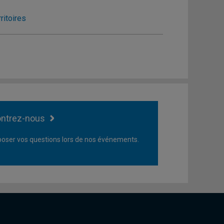
ritoires
ntrez-nous
oser vos questions lors de nos événements.