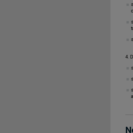
s
t
s
4. 
s
N