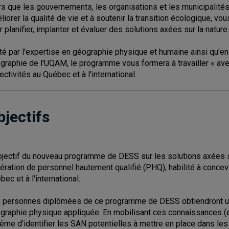
rs que les gouvernements, les organisations et les municipalités c
liorer la qualité de vie et à soutenir la transition écologique,
r planifier, implanter et évaluer des solutions axées sur la nature.
té par l'expertise en géographie physique et humaine ainsi qu'en
graphie de l'UQAM, le programme vous formera à travailler « avec 
lectivités au Québec et à l'international.
bjectifs
bjectif du nouveau programme de DESS sur les solutions axées su
ération de personnel hautement qualifié (PHQ), habilité à concevo
bec et à l'international.
 personnes diplômées de ce programme de DESS obtiendront un 
graphie physique appliquée. En mobilisant ces connaissances (e
ême d'identifier les SAN potentielles à mettre en place dans le