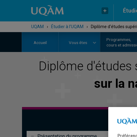
Étudi
UQAM
›
Étudier à l'UQAM
›
Diplôme d'études supérie
Programmes,
Accueil
Vous êtes
cours et admiss
Diplôme d'études 
sur la n
Présentation du programme
Préférenc