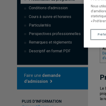
C
Nous utili
Conditions d'admission
d’améliore
statistiqu
Cours à suivre et horaires
4
« Préféren
Particularités
Perspectives professionnelles
T
Préf
D
Remarques et règlements
A
Descriptif en format PDF
Da
d'
Faire une
demande
P
d'admission
Le 
pro
la 
PLUS D'INFORMATION