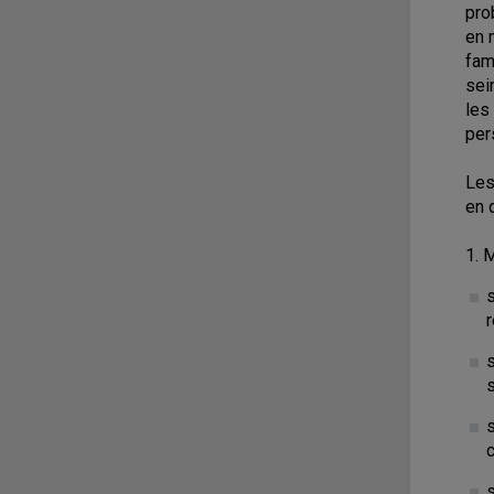
pro
en 
fam
sei
les
per
Les
en 
1. 
s
r
s
s
s
s