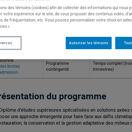
ODE
TITRE
sons des témoins (cookies) afin de collecter des informations qui nous 
r votre expérience sur le site, de vous proposer des contenus vidéo, d’a
Diplôme d'études supérieures spécialisées en solutions axées s
es de fréquentation, etc. Vous pouvez personnaliser votre choix en séle
776
la nature et résilience des territoires
ces ».
RIMESTRE
érences
Autoriser les témoins
Tout
CONTINGENT
RÉGIME ET DURÉE 
'ADMISSION
utomne
Programme
Temps complet (trois
tes limites
contingenté
trimestres)
admission
résentation du programme
Diplôme d'études supérieures spécialisées en solutions axées sur
pose une approche émergente pour faire face aux défis climatiqu
restauration, la conservation et la gestion adaptative des milieux 