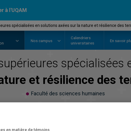
er à l'UQAM
ures spécialisées en solutions axées sur la nature et résilience des terr
Calendriers
Nos
campus
En savoir pl
ion
universitaires
supérieures spécialisées
ature et résilience des te
Faculté des sciences humaines
es en matière de témoins