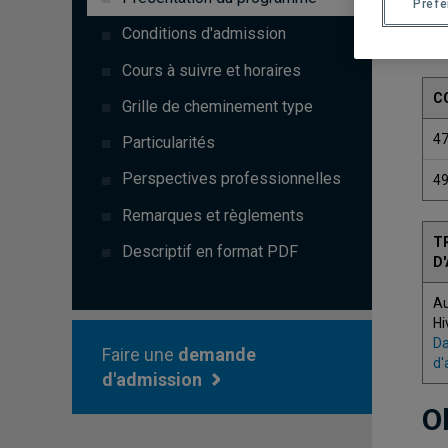
Préf
Conditions d'admission
Cours à suivre et horaires
C
Grille de cheminement type
4
Particularités
Perspectives professionnelles
4
Remarques et règlements
T
Descriptif en format PDF
D
A
Hi
Da
Faire une
demande
d'
d'admission
O