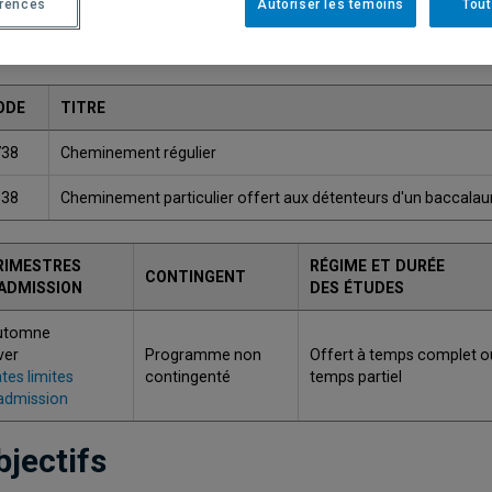
érences
Autoriser les témoins
Tout
Une version plus récente de ce programme est disponib
ODE
TITRE
738
Cheminement régulier
938
Cheminement particulier offert aux détenteurs d'un baccalaur
RIMESTRES
RÉGIME ET DURÉE
CONTINGENT
'ADMISSION
DES ÉTUDES
utomne
ver
Programme non
Offert à temps complet o
tes limites
contingenté
temps partiel
admission
bjectifs