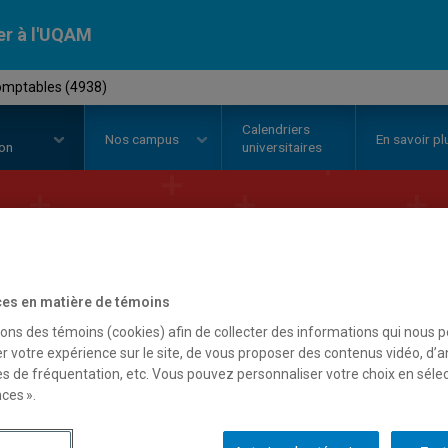
er à l'UQAM
comptables (4938)
Calendriers
Nos
campus
En savoir pl
ion
universitaires
ertificat en
scienc
es en matière de témoins
sons des témoins (cookies) afin de collecter des informations qui nous 
r votre expérience sur le site, de vous proposer des contenus vidéo, d’a
es de fréquentation, etc. Vous pouvez personnaliser votre choix en séle
ces ».