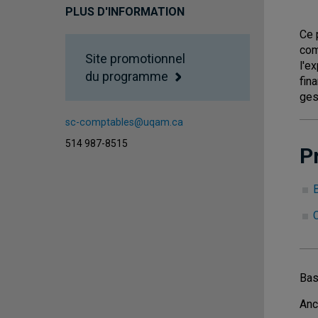
PLUS D'INFORMATION
Ce 
com
Site promotionnel
l'e
du programme
fin
ges
sc-comptables@uqam.ca
514 987-8515
P
C
Bas
Anc