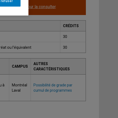
 refuser
le.
Cliquez ici pour la consulter
.
CRÉDITS
30
éat ou l'équivalent
30
AUTRES
CAMPUS
CARACTÉRISTIQUES
u à
Montréal
Possibilité de grade par
Laval
cumul de programmes