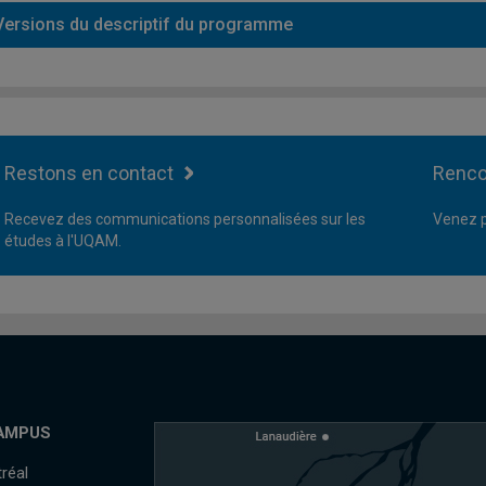
Versions du descriptif du programme
Restons en contact
Renco
Recevez des communications personnalisées sur les
Venez p
études à l'UQAM.
AMPUS
réal