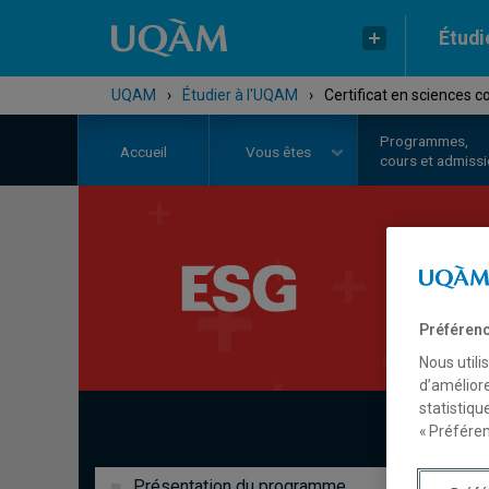
Étudi
UQAM
›
Étudier à l'UQAM
›
Certificat en sciences 
Programmes,
Accueil
Vous êtes
cours et admiss
C
Préférenc
Nous utili
d’améliore
statistiqu
« Préféren
Présentation du programme