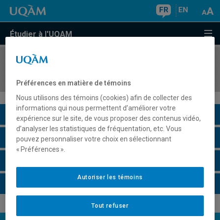
FR
EN
Étudier à l'UQAM
COURS
//
SCO3240
Comptabilité financière intermédiaire II
Préférences en matière de témoins
Nous utilisons des témoins (cookies) afin de collecter des
informations qui nous permettent d’améliorer votre
Description du cours
expérience sur le site, de vous proposer des contenus vidéo,
d’analyser les statistiques de fréquentation, etc. Vous
Horaire - Été 2026
pouvez personnaliser votre choix en sélectionnant
« Préférences ».
Horaire - Automne 2026
Autoriser les témoins
Horaire - Hiver 2027
Tout refuser