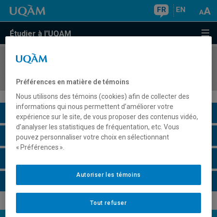
FR
EN
Étudier à l'UQAM
COURS
//
SCO5004
Audit d'états financiers et autres missions
Préférences en matière de témoins
Nous utilisons des témoins (cookies) afin de collecter des
informations qui nous permettent d’améliorer votre
Description du cours
expérience sur le site, de vous proposer des contenus vidéo,
d’analyser les statistiques de fréquentation, etc. Vous
Horaire - Été 2026
pouvez personnaliser votre choix en sélectionnant
« Préférences ».
Horaire - Automne 2026
Autoriser les témoins
Horaire - Hiver 2027
Tout refuser