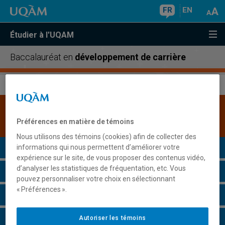
FR
EN
Étudier à l'UQAM
Baccalauréat en
développement de carrière
Une version plus récente de ce programme est
disponible.
Cliquez ici pour la consulter
.
Préférences en matière de témoins
Nous utilisons des témoins (cookies) afin de collecter des
Présentation du programme
informations qui nous permettent d’améliorer votre
expérience sur le site, de vous proposer des contenus vidéo,
d’analyser les statistiques de fréquentation, etc. Vous
Conditions d'admission
pouvez personnaliser votre choix en sélectionnant
« Préférences ».
Cours à suivre et horaires
Grille de cheminement
Autoriser les témoins