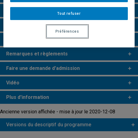
Particularités
Tout refuser
Perspectives professionnelles
Préférences
e
e
Études de 2
et 3
cycles
Remarques et règlements
Faire une demande d'admission
Vidéo
Plus d'information
Ancienne version affichée - mise à jour le 2020-12-08
Versions du descriptif du programme