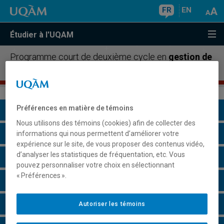
FR
EN
Étudier à l'UQAM
Programme court de deuxième cycle en
gestion de
projet
Préférences en matière de témoins
Présentation du programme
Nous utilisons des témoins (cookies) afin de collecter des
Conditions d'admission
informations qui nous permettent d’améliorer votre
expérience sur le site, de vous proposer des contenus vidéo,
d’analyser les statistiques de fréquentation, etc. Vous
Cours à suivre et horaires
pouvez personnaliser votre choix en sélectionnant
« Préférences ».
Grille de cheminement
Particularités
Autoriser les témoins