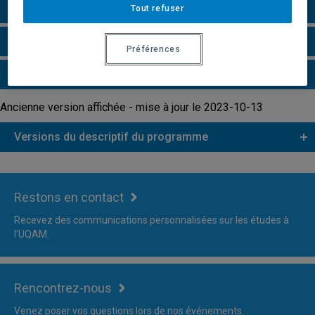
Grille de cheminement
Tout refuser
Faire une demande d'admission
Préférences
Plus d'information
Ancienne version affichée - mise à jour le 2023-10-13
Versions du descriptif du programme
Restons en contact
Recevez des communications personnalisées sur les études à
l'UQAM.
Rencontrez-nous
Venez poser vos questions lors de nos événements.