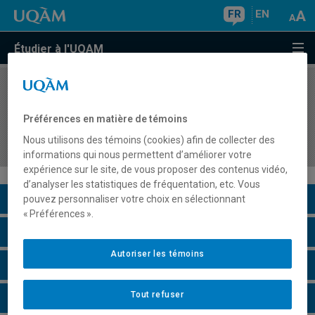
FR
EN
Étudier à l'UQAM
COURS
//
ORH4620
Interaction entre les problèmes de santé et
Préférences en matière de témoins
sécurité du travail et de la gestion des
Nous utilisons des témoins (cookies) afin de collecter des
ressources humaines
informations qui nous permettent d’améliorer votre
expérience sur le site, de vous proposer des contenus vidéo,
d’analyser les statistiques de fréquentation, etc. Vous
Description du cours
pouvez personnaliser votre choix en sélectionnant
« Préférences ».
Horaire - Été 2026
Autoriser les témoins
Horaire - Automne 2026
Tout refuser
Horaire - Hiver 2027