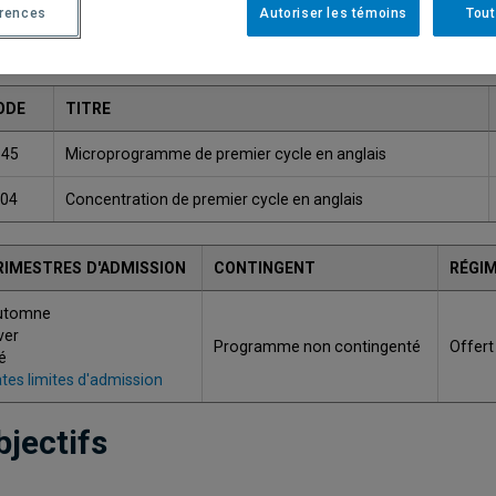
érences
Autoriser les témoins
Tout
Une version plus récente de ce programme est disponib
ODE
TITRE
145
Microprogramme de premier cycle en anglais
004
Concentration de premier cycle en anglais
RIMESTRES D'ADMISSION
CONTINGENT
RÉGIM
utomne
ver
Programme non contingenté
Offert
é
tes limites d'admission
bjectifs