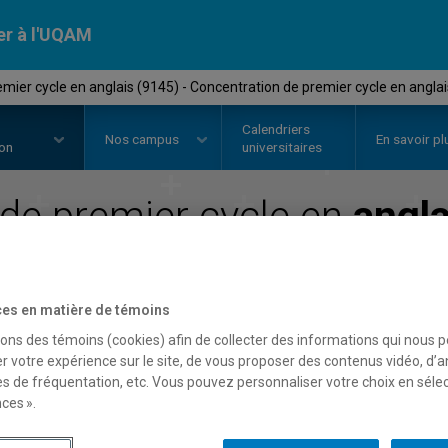
er à l'UQAM
er cycle en anglais (9145) - Concentration de premier cycle en anglai
Calendriers
Nos
campus
En savoir pl
ion
universitaires
e premier cycle en
angla
de premier cycle en
anglai
es en matière de témoins
Faculté de communication
sons des témoins (cookies) afin de collecter des informations qui nous 
r votre expérience sur le site, de vous proposer des contenus vidéo, d’a
es de fréquentation, etc. Vous pouvez personnaliser votre choix en séle
ces ».