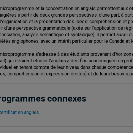
microprogramme et la concentration en anglais permettent aux é
gagières à partir de deux grandes perspectives: d'une part, à pa
 l'organisation et la présentation des idées: compréhension et prod
tir d'une perspective grammaticale (axée sur l'application de règl
nonciation, analyse sémantique et syntaxique). Il permet aussi d
iétés anglophones, avec un intérêt particulier pour le Canada et l
microprogramme s'adresse à des étudiants provenant d'horizons 
vail) qui désirent étudier l'anglais à des fins académiques ou pr
ividuel en tenant compte de leur niveau dans chaque compétence
les, compréhension et expression écrites) et de leurs besoins par
rogrammes connexes
ertificat en anglais