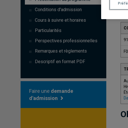
Préf
Conditions d'admission
Cours à suivre et horaires
C
Particularités
9
Perspectives professionnelles
Remarques et règlements
F
Descriptif en format PDF
T
A
Hi
Faire une
demande
Ét
d'admission
Da
O