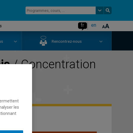
fr
en
s
us
Rencontrez-nous
is
/ Concentration
s
permettent
nalyser les
ctionnant