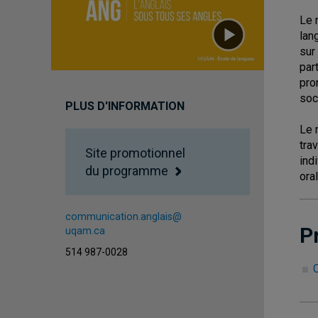
Le 
lan
sur
par
pro
soc
PLUS D'INFORMATION
Le 
tra
Site promotionnel
ind
du programme
ora
communication.anglais@
P
uqam.ca
514 987-0028
C