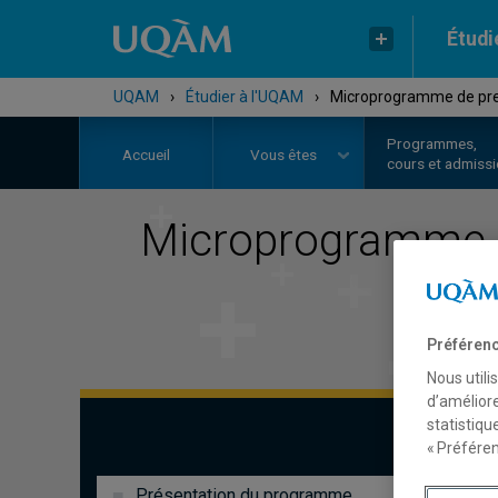
Étudi
UQAM
›
Étudier à l'UQAM
›
Microprogramme de premi
Programmes,
Accueil
Vous êtes
cours et admiss
Microprogramme d
Préférenc
Nous utili
d’améliore
statistiqu
« Préféren
Présentation du programme