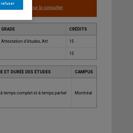
 refuser
le.
Cliquez ici pour la consulter
.
GRADE
CRÉDITS
Attestation d'études, Att.
15
15
E ET DURÉE DES ÉTUDES
CAMPUS
 à temps complet et à temps partiel
Montréal