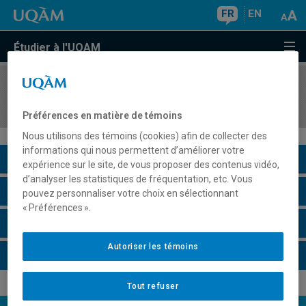
FR
EN
Étudier à l'UQAM
COURS
//
ANG5357
English for Media Literacy
Préférences en matière de témoins
Nous utilisons des témoins (cookies) afin de collecter des
informations qui nous permettent d’améliorer votre
Description du cours
expérience sur le site, de vous proposer des contenus vidéo,
d’analyser les statistiques de fréquentation, etc. Vous
Horaire - Été 2026
pouvez personnaliser votre choix en sélectionnant
« Préférences ».
Horaire - Automne 2026
Autoriser les témoins
Horaire - Hiver 2027
Tout refuser